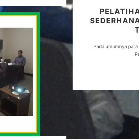
PELATIH
SEDERHANA
Pada umumnya para 
P