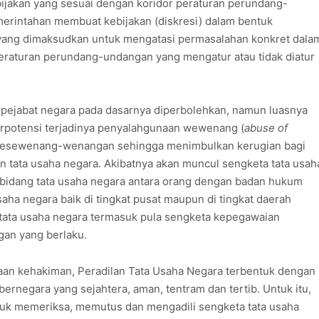
ijakan yang sesuai dengan koridor peraturan perundang-
erintahan membuat kebijakan (diskresi) dalam bentuk
 yang dimaksudkan untuk mengatasi permasalahan konkret dala
raturan perundang-undangan yang mengatur atau tidak diatur
 pejabat negara pada dasarnya diperbolehkan, namun luasnya
rpotensi terjadinya penyalahgunaan wewenang (
abuse of
 kesewenang-wenangan sehingga menimbulkan kerugian bagi
an tata usaha negara. Akibatnya akan muncul sengketa tata usah
 bidang tata usaha negara antara orang dengan badan hukum
aha negara baik di tingkat pusat maupun di tingkat daerah
 tata usaha negara termasuk pula sengketa kepegawaian
an yang berlaku.
saan kehakiman, Peradilan Tata Usaha Negara terbentuk dengan
ernegara yang sejahtera, aman, tentram dan tertib. Untuk itu,
ntuk memeriksa, memutus dan mengadili sengketa tata usaha