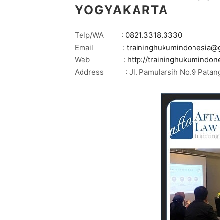
YOGYAKARTA
Telp/WA :
0821.3318.3330
Email :
traininghukumindonesia@
Web :
http://traininghukumindon
Address : Jl. Pamularsih No.9 Patangp